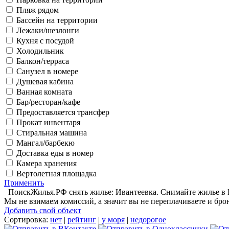
Пляж рядом
Бассейн на территории
Лежаки/шезлонги
Кухня с посудой
Холодильник
Балкон/терраса
Санузел в номере
Душевая кабина
Ванная комната
Бар/ресторан/кафе
Предоставляется трансфер
Прокат инвентаря
Стиральная машина
Мангал/барбекю
Доставка еды в номер
Камера хранения
Вертолетная площадка
Применить
ПоискЖилья.РФ снять жилье: Ивантеевка. Снимайте жилье в Ив
Мы не взимаем комиссий, а значит вы не переплачиваете и бро
Добавить свой объект
Сортировка:
нет
|
рейтинг
|
у моря
|
недорогое