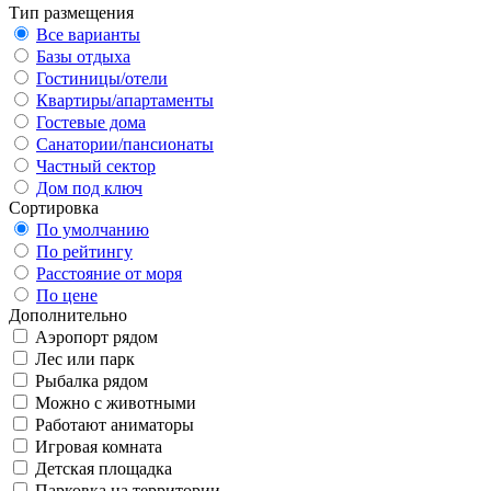
Тип размещения
Все варианты
Базы отдыха
Гостиницы/отели
Квартиры/апартаменты
Гостевые дома
Санатории/пансионаты
Частный сектор
Дом под ключ
Сортировка
По умолчанию
По рейтингу
Расстояние от моря
По цене
Дополнительно
Аэропорт рядом
Лес или парк
Рыбалка рядом
Можно с животными
Работают аниматоры
Игровая комната
Детская площадка
Парковка на территории