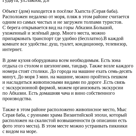
Гудаута
,
ул.Лакоба, д.8
Объект (дом) находится в посёлке Хыпста (Серая баба).
Расположен недалеко от моря, пляж в этом районе считается
одним из самых чистых и не загружен толпами туристов.
С берега открывается вид на горы Абхазии.Большой,
ухоженный и зелёный двор. Много места, можно
припарковать транспорт где удобно (бесплатно).В каждой
комнате все удобства: душ, туалет, кондиционер, телевизор,
интернет.
В доме кухня оборудована всем необходимым. Есть зона
отдыха со столом и шезлонгами, тандыр. Также возле каждого
номера стоят столики. До города на машине ехать семь-десять
минут, До моря 3 мин. на машине, можно пройтись пешком
и насладиться живописными видами по дороге .Есть связь
с экскурсионной фирмой, можем организовать экскурсии
по Абхазии. Есть домашняя чача и вино собственного
производства.
Также в этом районе расположено живописное место, Мыс
Серая баба, с руинами храма Византийской эпохи, который
расположен на скалистой возвышенности (в описании есть
фото этого места). В этом месте можно устраивать пикники
с видом на море.