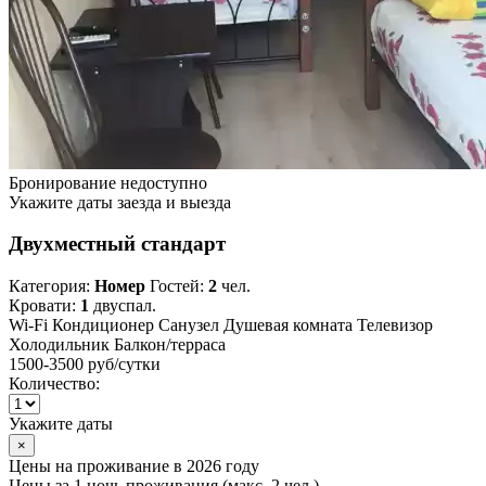
Бронирование недоступно
Укажите даты заезда и выезда
Двухместный стандарт
Категория:
Номер
Гостей:
2
чел.
Кровати:
1
двуспал.
Wi-Fi
Кондиционер
Санузел
Душевая комната
Телевизор
Холодильник
Балкон/терраса
1500-3500 руб
/сутки
Количество:
Укажите даты
×
Цены на проживание в 2026 году
Цены за 1 ночь проживания (макс. 2 чел.)