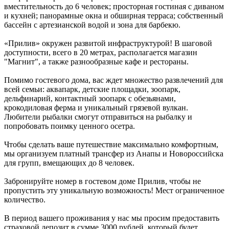
вместительность до 6 человек; просторная гостиная с диваном
и кухней; панорамные окна и обширная терраса; собственный
бассейн с артезианской водой и зона для барбекю.
«Прилив» окружен развитой инфраструктурой! В шаговой
доступности, всего в 20 метрах, располагается магазин
"Магнит", а также разнообразные кафе и рестораны.
Помимо гостевого дома, вас ждет множество развлечений для
всей семьи: аквапарк, детские площадки, зоопарк,
дельфинарий, контактный зоопарк с обезьянами,
крокодиловая ферма и уникальный грязевой вулкан.
Любители рыбалки смогут отправиться на рыбалку и
попробовать поимку ценного осетра.
Чтобы сделать ваше путешествие максимально комфортным,
мы организуем платный трансфер из Анапы и Новороссийска
для групп, вмещающих до 8 человек.
Забронируйте номер в гостевом доме Прилив, чтобы не
пропустить эту уникальную возможность! Мест ограниченное
количество.
В период вашего проживания у нас мы просим предоставить
страховой депозит в сумме 3000 рублей, который будет