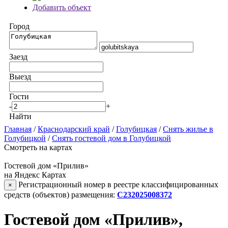
Добавить объект
Город
Заезд
Выезд
Гости
-
+
Найти
Главная
/
Краснодарский край
/
Голубицкая
/
Снять жилье в
Голубицкой
/
Снять гостевой дом в Голубицкой
Смотреть на картах
Гостевой дом «Прилив»
на Яндекс Картах
Регистрационный номер в реестре классифицированных
×
средств (объектов) размещения:
С232025008372
Гостевой дом «Прилив»,