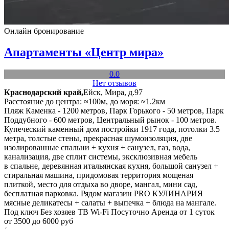
Онлайн бронирование
Апартаменты «Центр мира»
0.0
Нет отзывов
Краснодарский край,
Ейск, Мира, д.97
Расстояние до центра: ≈100м, до моря: ≈1.2км
Пляж Каменка - 1200 метров, Парк Горького - 50 метров, Парк
Поддубного - 600 метров, Центральный рынок - 100 метров.
Купеческий каменный дом постройки 1917 года, потолки 3.5
метра, толстые стены, прекрасная шумоизоляция, две
изолированные спальни + кухня + санузел, газ, вода,
канализация, две сплит системы, эксклюзивная мебель
в спальне, деревянная итальянская кухня, большой санузел +
стиральная машина, придомовая территория мощеная
плиткой, место для отдыха во дворе, мангал, мини сад,
бесплатная парковка. Рядом магазин PRO КУЛИНАРИЯ
мясные деликатесы + салаты + выпечка + блюда на мангале.
Под ключ
Без хозяев
ТВ
Wi-Fi
Посуточно
Аренда от 1 суток
от 3500 до 6000 руб