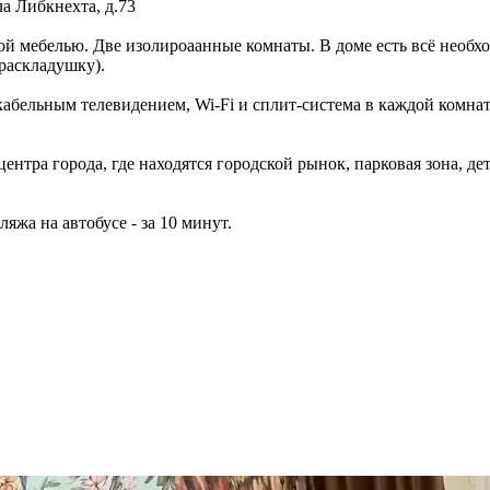
ла Либкнехта, д.73
овой мебелью. Две изолироаанные комнаты. В доме есть всё необ
раскладушку).
с кабельным телевидением, Wi-Fi и сплит-система в каждой комна
ентра города, где находятся городской рынок, парковая зона, де
яжа на автобусе - за 10 минут.