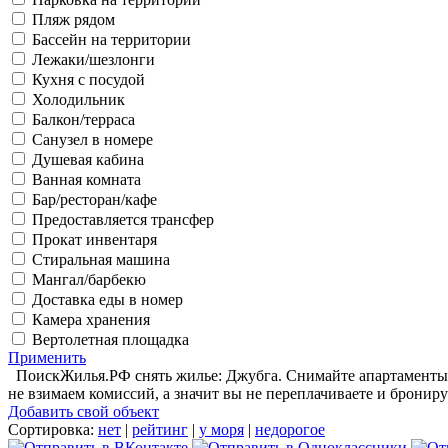
Пляж рядом
Бассейн на территории
Лежаки/шезлонги
Кухня с посудой
Холодильник
Балкон/терраса
Санузел в номере
Душевая кабина
Ванная комната
Бар/ресторан/кафе
Предоставляется трансфер
Прокат инвентаря
Стиральная машина
Мангал/барбекю
Доставка еды в номер
Камера хранения
Вертолетная площадка
Применить
ПоискЖилья.РФ снять жилье: Джубга. Снимайте апартаменты в
не взимаем комиссий, а значит вы не переплачиваете и брониру
Добавить свой объект
Сортировка:
нет
|
рейтинг
|
у моря
|
недорогое