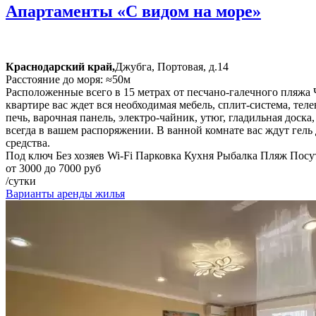
Апартаменты «С видом на море»
Краснодарский край,
Джубга, Портовая, д.14
Расстояние до моря: ≈50м
Расположенные всего в 15 метрах от песчано-галечного пляжа 
квартире вас ждет вся необходимая мебель, сплит-система, те
печь, варочная панель, электро-чайник, утюг, гладильная дос
всегда в вашем распоряжении. В ванной комнате вас ждут гель
средства.
Под ключ
Без хозяев
Wi-Fi
Парковка
Кухня
Рыбалка
Пляж
Посу
от 3000 до 7000 руб
/сутки
Варианты аренды жилья