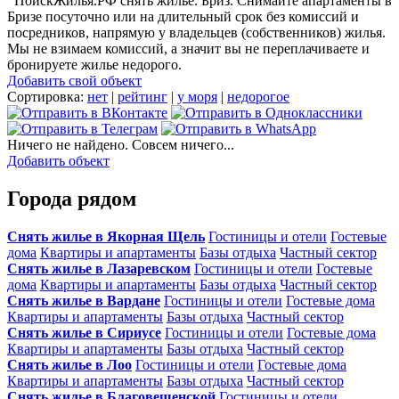
ПоискЖилья.РФ снять жилье: Бриз. Снимайте апартаменты в
Бризе посуточно или на длительный срок без комиссий и
посредников, напрямую у владельцев (собственников) жилья.
Мы не взимаем комиссий, а значит вы не переплачиваете и
бронируете жилье недорого.
Добавить свой объект
Сортировка:
нет
|
рейтинг
|
у моря
|
недорогое
Ничего не найдено. Совсем ничего...
Добавить объект
Города рядом
Снять жилье в Якорная Щель
Гостиницы и отели
Гостевые
дома
Квартиры и апартаменты
Базы отдыха
Частный сектор
Снять жилье в Лазаревском
Гостиницы и отели
Гостевые
дома
Квартиры и апартаменты
Базы отдыха
Частный сектор
Снять жилье в Вардане
Гостиницы и отели
Гостевые дома
Квартиры и апартаменты
Базы отдыха
Частный сектор
Снять жилье в Сириусе
Гостиницы и отели
Гостевые дома
Квартиры и апартаменты
Базы отдыха
Частный сектор
Снять жилье в Лоо
Гостиницы и отели
Гостевые дома
Квартиры и апартаменты
Базы отдыха
Частный сектор
Снять жилье в Благовещенской
Гостиницы и отели