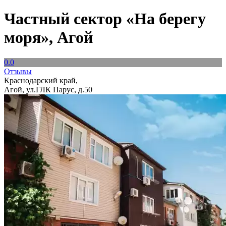
Частный сектор «На берегу
моря», Агой
0.0
Отзывы
Краснодарский край,
Агой, ул.ГЛК Парус, д.50