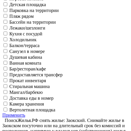
Детская площадка
Парковка на территории
Пляж рядом
Бассейн на территории
Лежаки/шезлонги
Кухня с посудой
Холодильник
Балкон/терраса
Санузел в номере
Душевая кабина
Ванная комната
Бар/ресторан/кафе
Предоставляется трансфер
Прокат инвентаря
Стиральная машина
Мангал/барбекю
Доставка еды в номер
Камера хранения
Вертолетная площадка
Применить
ПоискЖилья.РФ снять жилье: Заокский. Снимайте жилье в
Заокском посуточно или на длительный срок без комиссий и
посредников, напрямую у владельцев (собственников) жилья.