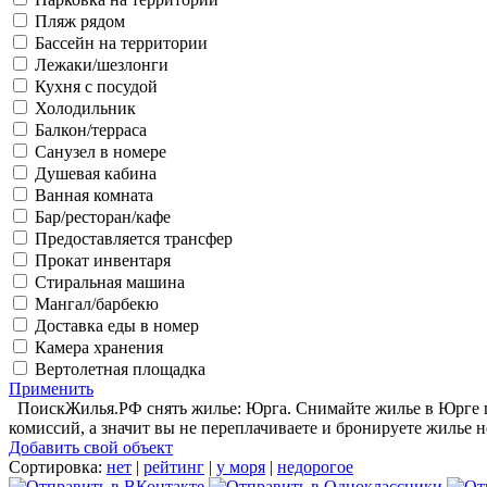
Пляж рядом
Бассейн на территории
Лежаки/шезлонги
Кухня с посудой
Холодильник
Балкон/терраса
Санузел в номере
Душевая кабина
Ванная комната
Бар/ресторан/кафе
Предоставляется трансфер
Прокат инвентаря
Стиральная машина
Мангал/барбекю
Доставка еды в номер
Камера хранения
Вертолетная площадка
Применить
ПоискЖилья.РФ снять жилье: Юрга. Снимайте жилье в Юрге по
комиссий, а значит вы не переплачиваете и бронируете жилье н
Добавить свой объект
Сортировка:
нет
|
рейтинг
|
у моря
|
недорогое