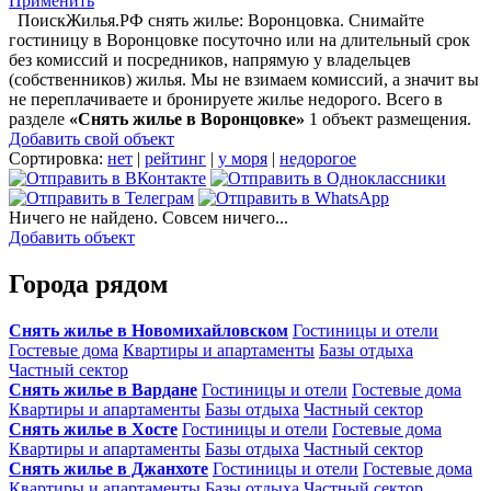
Применить
ПоискЖилья.РФ снять жилье: Воронцовка. Снимайте
гостиницу в Воронцовке посуточно или на длительный срок
без комиссий и посредников, напрямую у владельцев
(собственников) жилья. Мы не взимаем комиссий, а значит вы
не переплачиваете и бронируете жилье недорого. Всего в
разделе
«Снять жилье в Воронцовке»
1 объект размещения
.
Добавить свой объект
Сортировка:
нет
|
рейтинг
|
у моря
|
недорогое
Ничего не найдено. Совсем ничего...
Добавить объект
Города рядом
Снять жилье в Новомихайловском
Гостиницы и отели
Гостевые дома
Квартиры и апартаменты
Базы отдыха
Частный сектор
Снять жилье в Вардане
Гостиницы и отели
Гостевые дома
Квартиры и апартаменты
Базы отдыха
Частный сектор
Снять жилье в Хосте
Гостиницы и отели
Гостевые дома
Квартиры и апартаменты
Базы отдыха
Частный сектор
Снять жилье в Джанхоте
Гостиницы и отели
Гостевые дома
Квартиры и апартаменты
Базы отдыха
Частный сектор