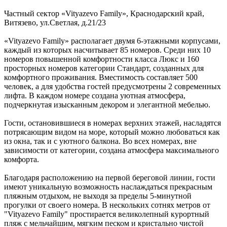
Частный сектор «Vityazevo Family»,
Краснодарский край
,
Витязево
,
ул.Светлая, д.21/23
«Vityazevo Family» располагает двумя 6-этажными корпусами,
каждый из которых насчитывает 85 номеров. Среди них 10
номеров повышенной комфортности класса Люкс и 160
просторных номеров категории Стандарт, созданных для
комфортного проживания. Вместимость составляет 500
человек, а для удобства гостей предусмотрены 2 современных
лифта. В каждом номере создана уютная атмосфера,
подчеркнутая изысканным декором и элегантной мебелью.
Гости, остановившиеся в номерах верхних этажей, насладятся
потрясающим видом на море, который можно любоваться как
из окна, так и с уютного балкона. Во всех номерах, вне
зависимости от категории, создана атмосфера максимального
комфорта.
Благодаря расположению на первой береговой линии, гости
имеют уникальную возможность наслаждаться прекрасным
пляжным отдыхом, не выходя за пределы 5-минутной
прогулки от своего номера. В нескольких сотнях метров от
"Vityazevo Family" простирается великолепный курортный
пляж с мельчайшим, мягким песком и кристально чистой