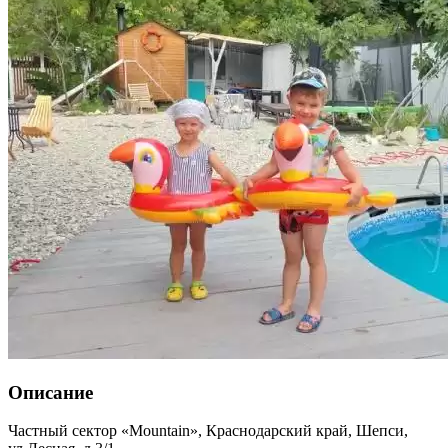
Описание
Частный сектор «Mountain»,
Краснодарский край
,
Шепси
,