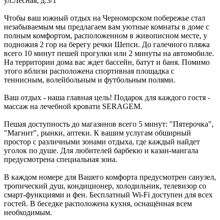
ул.Лесная, д.3/1
Чтобы ваш южный отдых на Черноморском побережье стал
незабываемым мы предлагаем вам уютные комнаты в доме с
полным комфортом, расположенном в живописном месте, у
подножия 2 гор на берегу речки Шепси. До галечного пляжа
всего 10 минут пешей прогулки или 2 минуты на автомобиле.
На территории дома вас ждет бассейн, батут и баня. Помимо
этого вблизи расположена спортивная площадка с
теннисным, волейбольным и футбольным полями.
Ваш отдых - наша главная цель! Подарок для каждого гостя -
массаж на лечебной кровати SERAGEM.
Пешая доступность до магазинов всего 5 минут: "Пятерочка",
"Магнит", рынки, аптеки. К вашим услугам обширный
простор с различными зонами отдыха, где каждый найдет
уголок по душе. Для любителей барбекю и казан-мангала
предусмотрена специальная зона.
В каждом номере для Вашего комфорта предусмотрен санузел,
тропический душ, кондиционер, холодильник, телевизор со
смарт-функциями и фен. Бесплатный Wi-Fi доступен для всех
гостей. В беседке расположена кухня, оснащённая всем
необходимым.