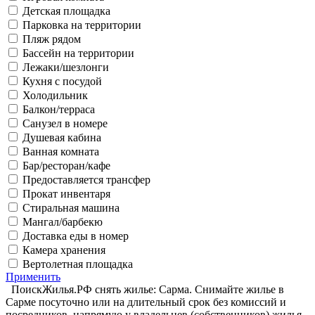
Детская площадка
Парковка на территории
Пляж рядом
Бассейн на территории
Лежаки/шезлонги
Кухня с посудой
Холодильник
Балкон/терраса
Санузел в номере
Душевая кабина
Ванная комната
Бар/ресторан/кафе
Предоставляется трансфер
Прокат инвентаря
Стиральная машина
Мангал/барбекю
Доставка еды в номер
Камера хранения
Вертолетная площадка
Применить
ПоискЖилья.РФ снять жилье: Сарма. Снимайте жилье в
Сарме посуточно или на длительный срок без комиссий и
посредников, напрямую у владельцев (собственников) жилья.