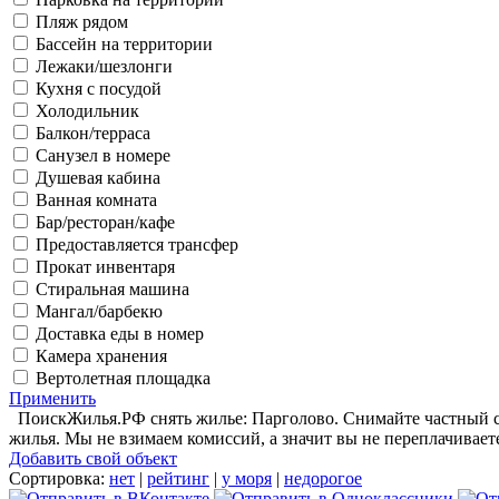
Пляж рядом
Бассейн на территории
Лежаки/шезлонги
Кухня с посудой
Холодильник
Балкон/терраса
Санузел в номере
Душевая кабина
Ванная комната
Бар/ресторан/кафе
Предоставляется трансфер
Прокат инвентаря
Стиральная машина
Мангал/барбекю
Доставка еды в номер
Камера хранения
Вертолетная площадка
Применить
ПоискЖилья.РФ снять жилье: Парголово. Снимайте частный се
жилья. Мы не взимаем комиссий, а значит вы не переплачивает
Добавить свой объект
Сортировка:
нет
|
рейтинг
|
у моря
|
недорогое