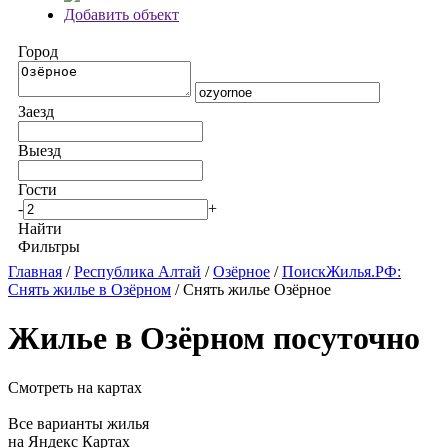
Добавить объект
Город
Заезд
Выезд
Гости
-
+
Найти
Фильтры
Главная
/
Республика Алтай
/
Озёрное
/
ПоискЖилья.РФ:
Снять жилье в Озёрном
/ Снять жилье Озёрное
Жилье в Озёрном посуточно
Смотреть на картах
Все варианты жилья
на Яндекс Картах