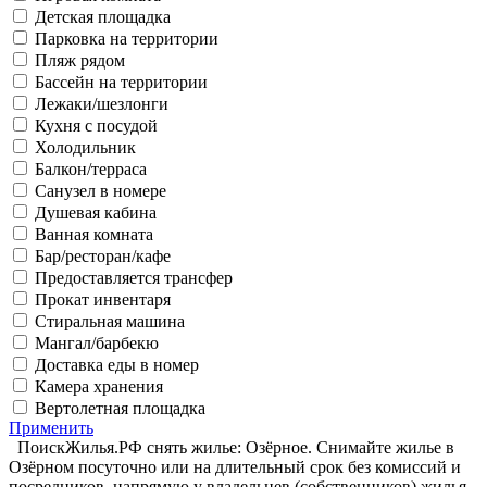
Детская площадка
Парковка на территории
Пляж рядом
Бассейн на территории
Лежаки/шезлонги
Кухня с посудой
Холодильник
Балкон/терраса
Санузел в номере
Душевая кабина
Ванная комната
Бар/ресторан/кафе
Предоставляется трансфер
Прокат инвентаря
Стиральная машина
Мангал/барбекю
Доставка еды в номер
Камера хранения
Вертолетная площадка
Применить
ПоискЖилья.РФ снять жилье: Озёрное. Снимайте жилье в
Озёрном посуточно или на длительный срок без комиссий и
посредников, напрямую у владельцев (собственников) жилья.