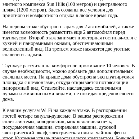
элитного комплекса Sun Hills (100 метров) и центрального
пляжа (1200 метров). Здесь созданы все условия для
приятного и комфортного отдыха в любое время года.
На первом этаже обустроен гараж для 2 автомобилей, а также
имеется возможность разместить еще 2 автомобиля перед
таунхаусом. Второй этаж занимает просторная гостиная-холл с
кухней и панорамными окнами, обеспечивающими
великолепный вид. На третьем этаже находятся две уютные
спальни и лоджия.
Таунхаус рассчитан на комфортное проживание 10 человек. В
случае необходимости, можно добавить два дополнительных
спальных места. На крыше дома обустроена эксплуатируемая
площадка с шезлонгами, откуда открывается потрясающий
панорамный вид. Отдыхайте, наслаждаясь солнечными
лучами и живописными видами, не покидая пределов своего
дома.
К вашим услугам Wi-Fi на каждом этаже. В распоряжении
гостей четыре санузла-душевые. В вашем распоряжении
сплит-системы, холодильник, микроволновая печь,
посудомоечная машина, стиральная машина, духовой
электрический шкаф, электрическая плита, чайник, фен и
утюг. Кухонная утварь предоставляется комплектом. Большой