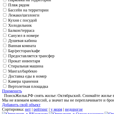
Пляж рядом
Бассейн на территории
Лежаки/шезлонги
Кухня с посудой
Холодильник
Балкон/терраса
Санузел в номере
Душевая кабина
Ванная комната
Бар/ресторан/кафе
Предоставляется трансфер
Прокат инвентаря
Стиральная машина
Мангал/барбекю
Доставка еды в номер
Камера хранения
Вертолетная площадка
Применить
ПоискЖилья.РФ снять жилье: Октябрьский. Снимайте жилье в 
Мы не взимаем комиссий, а значит вы не переплачиваете и бро
Добавить свой объект
Сортировка:
нет
|
рейтинг
|
у моря
|
недорогое