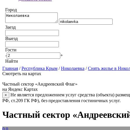
Город
Заезд
Выезд
Гости
-
+
Найти
Главная
/
Республика Крым
/
Николаевка
/
Снять жилье в Нико
Смотреть на картах
Частный сектор «Андреевский Флаг»
на Яндекс Картах
Не является предложением услуг средства (объекта) размещ
×
РФ, ст.209 ГК РФ), без предоставления гостиничных услуг.
Частный сектор «Андреевски
0.0