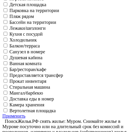
Детская площадка
Парковка на территории
Пляж рядом
Бассейн на территории
Лежаки/шезлонги
Кухня с посудой
Холодильник
Балкон/терраса
Санузел в номере
Душевая кабина
Ванная комната
Бар/ресторан/кафе
Предоставляется трансфер
Прокат инвентаря
Стиральная машина
Мангал/барбекю
Доставка еды в номер
Камера хранения
Вертолетная площадка
Применить
ПоискЖилья.РФ снять жилье: Муром. Снимайте жилье в
Муроме посуточно или на длительный срок без комиссий и
посредников, напрямую у владельцев (собственников) жилья.