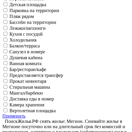
Детская площадка
Парковка на территории
Пляж рядом
Бассейн на территории
Лежаки/шезлонги
Кухня с посудой
Холодильник
Балкон/терраса
Санузел в номере
Душевая кабина
Ванная комната
Бар/ресторан/кафе
Предоставляется трансфер
Прокат инвентаря
Стиральная машина
Мангал/барбекю
Доставка еды в номер
Камера хранения
Вертолетная площадка
Применить
ПоискЖилья.РФ снять жилье: Мегион. Снимайте жилье в
Мегионе посуточно или на длительный срок без комиссий и
посредников, напрямую у владельцев (собственников) жилья.