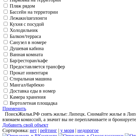
Пляж рядом
Бассейн на территории
Лежаки/шезлонги
Кухня с посудой
Холодильник
Балкон/терраса
Санузел в номере
Душевая кабина
Ванная комната
Бар/ресторан/кафе
Предоставляется трансфер
Прокат инвентаря
Стиральная машина
Мангал/барбекю
Доставка еды в номер
Камера хранения
Вертолетная площадка
Применить
ПоискЖилья.РФ снять жилье: Липецк. Снимайте жилье в Липец
взимаем комиссий, а значит вы не переплачиваете и бронируете
Добавить свой объект
Сортировка:
нет
|
рейтинг
|
у моря
|
недорогое