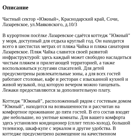
Описание
Частный сектор «Южный»,
Краснодарский край
,
Сочи,
Лазаревское
,
ул.Маяковского, д.10/3
В курортном посёлке Лазаревское сдаётся коттедж "Южный"
у моря, доступный для отдыха круглый год. Он находится
всего в шестистах метрах от пляжа Чайка и пляжа санатория
Лазаревское. Пляж Чайка славится своей развитой
инфраструктурой: здесь каждый может свободно насладиться
чистым пляжем и прилегающей территорией, а также
воспользоваться услугами спасателей. Для детей
предусмотрены развлекательные зоны, а для всех гостей
работают столовые, кафе и ресторан с изысканной кухней и
живой музыкой, под которую вечером можно танцевать.
Лежаки предоставляются за дополнительную плату.
Коттедж "Южный", расположенный рядом с гостевым домом
"Южный", находится на возвышенности и рассчитан на
комфортное проживание до пяти гостей. В его состав входят
две небольшие, но уютные комнаты. Для вашего комфорта
здесь установлен кондиционер (сплит тепло-холод), большой
телевизор, шкаф-купе с зеркалом и другие удобства. В
коттедже предусмотрено размещение на качественном