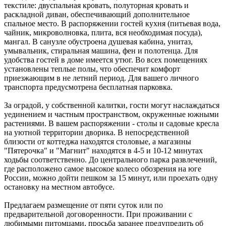
текстиле: двуспальная кровать, полуторная кровать и
раскладной диван, обеспечивающий дополнительное
спальное место. В распоряжении гостей кухня (питьевая вода,
чайник, микроволновка, плита, вся необходимая посуда),
мангал. В санузле обустроена душевая кабина, унитаз,
умывальник, стиральная машина, фен и полотенца. Для
удобства гостей в доме имеется утюг. Во всех помещениях
установлены теплые полы, что обеспечит комфорт
приезжающим в не летний период. Для вашего личного
транспорта предусмотрена бесплатная парковка.
За оградой, у собственной калитки, гости могут наслаждаться
уединением и частным пространством, окруженные южными
растениями. В вашем распоряжении - столы и садовые кресла
на уютной территории дворика. В непосредственной
близости от коттеджа находятся столовые, а магазины
"Пятерочка" и "Магнит" находятся в 4-5 и 10-12 минутах
ходьбы соответственно. До центрального парка развлечений,
где расположено самое высокое колесо обозрения на юге
России, можно дойти пешком за 15 минут, или проехать одну
остановку на местном автобусе.
Предлагаем размещение от пяти суток или по
предварительной договоренности. При проживании с
любимыми питомцами, просьба заранее предупредить об