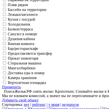
Пляж рядом
Бассейн на территории
Лежаки/шезлонги
Кухня с посудой
Холодильник
Балкон/терраса
Санузел в номере
Душевая кабина
Ванная комната
Бар/ресторан/кафе
Предоставляется трансфер
Прокат инвентаря
Стиральная машина
Мангал/барбекю
Доставка еды в номер
Камера хранения
Вертолетная площадка
Применить
ПоискЖилья.РФ снять жилье: Кропоткин. Снимайте жилье в Кр
Мы не взимаем комиссий, а значит вы не переплачиваете и бро
Добавить свой объект
Сортировка:
нет
|
рейтинг
|
у моря
|
недорогое