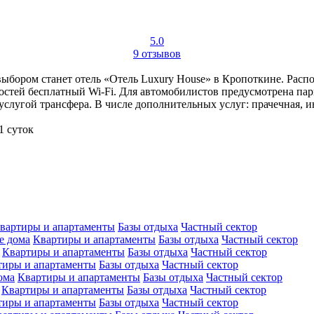
5.0
9 отзывов
ыбором станет отель «Отель Luxury House» в Кропоткине. Распо
стей бесплатный Wi-Fi. Для автомобилистов предусмотрена пар
 услугой трансфера. В числе дополнительных услуг: прачечная, 
1 суток
вартиры и апартаменты
Базы отдыха
Частный сектор
е дома
Квартиры и апартаменты
Базы отдыха
Частный сектор
Квартиры и апартаменты
Базы отдыха
Частный сектор
тиры и апартаменты
Базы отдыха
Частный сектор
ома
Квартиры и апартаменты
Базы отдыха
Частный сектор
Квартиры и апартаменты
Базы отдыха
Частный сектор
тиры и апартаменты
Базы отдыха
Частный сектор