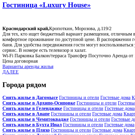
Гостиница «Luxury House»
Краснодарский край,
Кропоткин, Морозова, д.119/2
Для тех, кто ищет бюджетный вариант размещения, отличным в
комфортное проживание по доступной цене. В распоряжении го
баня. Для удобства передвижения гости могут воспользоваться
сервис. В номере есть телевизор и халат.
Wi-Fi
Парковка
Балкон/терраса
Трансфер
Посуточно
Аренда от 
Цена договорная
Варианты аренды жилья
ДАЛЕЕ
Города рядом
Снять жилье в Дагомысе
Гостиницы и отели
Гостевые дома
К
Снять жилье в Архипо-Осиповке
Гостиницы и отели
Гостевы
Снять жилье в Геленджике
Гостиницы и отели
Гостевые дома
Снять жилье в Анапе
Гостиницы и отели
Гостевые дома
Квар
Снять жилье в Чемитоквадже
Гостиницы и отели
Гостевые д
Снять жилье в Бухта Инал
Гостиницы и отели
Гостевые дома
Снять жилье в Пляхо
Гостиницы и отели
Гостевые дома
Квар