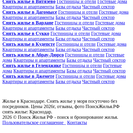
Снять жилье в Витязево
Гостиницы и отели
Гостевые дома
Квартиры и апартаменты
Базы отдыха
Частный сектор
Снять жилье в Дагомысе
Гостиницы и отели
Гостевые дома
Квартиры и апартаменты
Базы отдыха
Частный сектор
Снять жилье в Вардане
Гостиницы и отели
Гостевые дома
Квартиры и апартаменты
Базы отдыха
Частный сектор
Снять жилье в Сукко
Гостиницы и отели
Гостевые дома
Квартиры и апартаменты
Базы отдыха
Частный сектор
Снять жилье в Кудепсте
Гостиницы и отели
Гостевые дома
Квартиры и апартаменты
Базы отдыха
Частный сектор
Снять жилье в Абрау-Дюрсо
Гостиницы и отели
Гостевые
дома
Квартиры и апартаменты
Базы отдыха
Частный сектор
Снять жилье в Геленджике
Гостиницы и отели
Гостевые
дома
Квартиры и апартаменты
Базы отдыха
Частный сектор
Снять жилье в Джемете
Гостиницы и отели
Гостевые дома
Квартиры и апартаменты
Базы отдыха
Частный сектор
Жилье в Краснодаре. Снять жилье у моря посуточно без
посредников. Цены 2026г, отзывы, фото ПоискЖилья.РФ
снять жилье: Краснодар.
2026 © Поиск Жилья РФ - поиск и бронирование жилья.
Пользовательское соглашение
Контакты