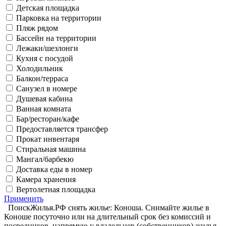
Детская площадка
Парковка на территории
Пляж рядом
Бассейн на территории
Лежаки/шезлонги
Кухня с посудой
Холодильник
Балкон/терраса
Санузел в номере
Душевая кабина
Ванная комната
Бар/ресторан/кафе
Предоставляется трансфер
Прокат инвентаря
Стиральная машина
Мангал/барбекю
Доставка еды в номер
Камера хранения
Вертолетная площадка
Применить
ПоискЖилья.РФ снять жилье: Коноша. Снимайте жилье в
Коноше посуточно или на длительный срок без комиссий и
посредников, напрямую у владельцев (собственников) жилья.