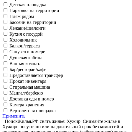
Детская площадка
Парковка на территории
Пляж рядом
Бассейн на территории
Лежаки/шезлонги
Кухня с посудой
Холодильник
Балкон/терраса
Санузел в номере
Душевая кабина
Ванная комната
Бар/ресторан/кафе
Предоставляется трансфер
Прокат инвентаря
Стиральная машина
Мангал/барбекю
Доставка еды в номер
Камера хранения
Вертолетная площадка
Применить
ПоискЖилья.РФ снять жилье: Хужир. Снимайте жилье в
Хужире посуточно или на длительный срок без комиссий и
посредников, напрямую у владельцев (собственников) жилья.