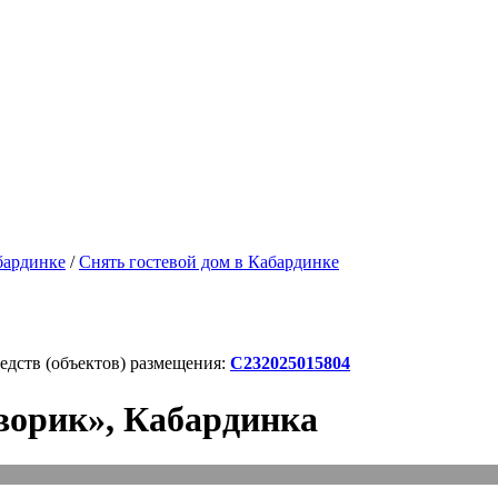
бардинке
/
Снять гостевой дом в Кабардинке
дств (объектов) размещения:
С232025015804
ворик», Кабардинка