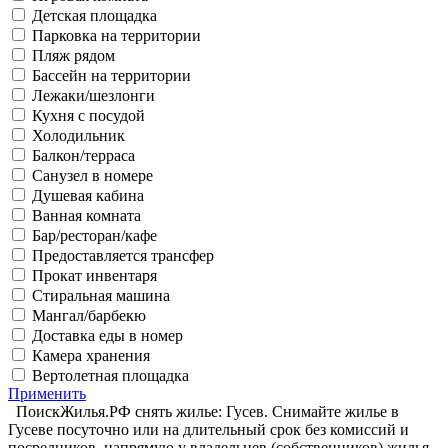
Детская площадка
Парковка на территории
Пляж рядом
Бассейн на территории
Лежаки/шезлонги
Кухня с посудой
Холодильник
Балкон/терраса
Санузел в номере
Душевая кабина
Ванная комната
Бар/ресторан/кафе
Предоставляется трансфер
Прокат инвентаря
Стиральная машина
Мангал/барбекю
Доставка еды в номер
Камера хранения
Вертолетная площадка
Применить
ПоискЖилья.РФ снять жилье: Гусев. Снимайте жилье в
Гусеве посуточно или на длительный срок без комиссий и
посредников, напрямую у владельцев (собственников) жилья.