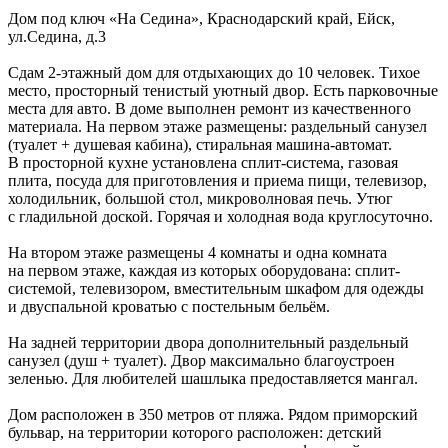
Дом под ключ «На Седина»,
Краснодарский край
,
Ейск
,
ул.Седина, д.3
Сдам 2-этажный дом для отдыхающих до 10 человек. Тихое
место, просторный тенистый уютный двор. Есть парковочные
места для авто. В доме выполнен ремонт из качественного
материала. На первом этаже размещены: раздельный санузел
(туалет + душевая кабина), стиральная машина-автомат.
В просторной кухне установлена сплит-система, газовая
плита, посуда для приготовления и приема пищи, телевизор,
холодильник, большой стол, микроволновая печь. Утюг
с гладильной доской. Горячая и холодная вода круглосуточно.
На втором этаже размещены 4 комнаты и одна комната
на первом этаже, каждая из которых оборудована: сплит-
системой, телевизором, вместительным шкафом для одежды
и двуспальной кроватью с постельным бельём.
На задней территории двора дополнительный раздельный
санузел (душ + туалет). Двор максимально благоустроен
зеленью. Для любителей шашлыка предоставляется мангал.
Дом расположен в 350 метров от пляжа. Рядом приморский
бульвар, на территории которого расположен: детский