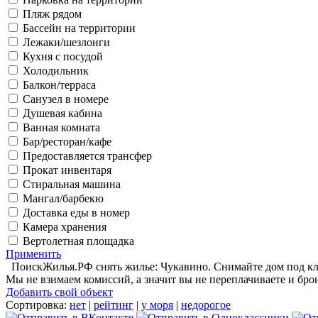
Пляж рядом
Бассейн на территории
Лежаки/шезлонги
Кухня с посудой
Холодильник
Балкон/терраса
Санузел в номере
Душевая кабина
Ванная комната
Бар/ресторан/кафе
Предоставляется трансфер
Прокат инвентаря
Стиральная машина
Мангал/барбекю
Доставка еды в номер
Камера хранения
Вертолетная площадка
Применить
ПоискЖилья.РФ снять жилье: Чукавино. Снимайте дом под клю
Мы не взимаем комиссий, а значит вы не переплачиваете и бро
Добавить свой объект
Сортировка:
нет
|
рейтинг
|
у моря
|
недорогое