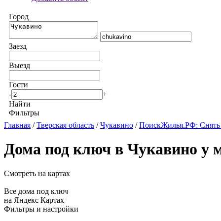
Город
Заезд
Выезд
Гости
-
+
Найти
Фильтры
Главная
/
Тверская область
/
Чукавино
/
ПоискЖилья.РФ: Снять
Дома под ключ в Чукавино у 
Смотреть на картах
Все дома под ключ
на Яндекс Картах
Фильтры и настройки