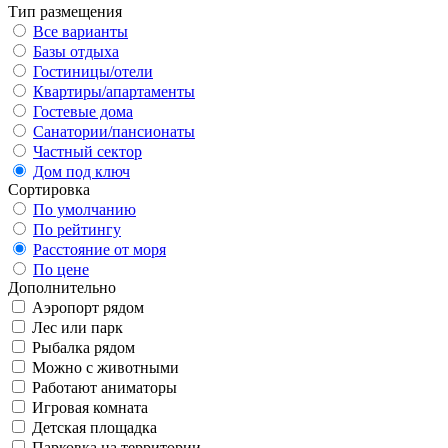
Тип размещения
Все варианты
Базы отдыха
Гостиницы/отели
Квартиры/апартаменты
Гостевые дома
Санатории/пансионаты
Частный сектор
Дом под ключ
Сортировка
По умолчанию
По рейтингу
Расстояние от моря
По цене
Дополнительно
Аэропорт рядом
Лес или парк
Рыбалка рядом
Можно с животными
Работают аниматоры
Игровая комната
Детская площадка
Парковка на территории