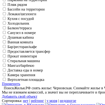
Пляж рядом
Бассейн на территории
Лежаки/шезлонги
Кухня с посудой
Холодильник
Балкон/терраса
Санузел в номере
Душевая кабина
Ванная комната
Бар/ресторан/кафе
Предоставляется трансфер
Прокат инвентаря
Стиральная машина
Мангал/барбекю
Доставка еды в номер
Камера хранения
Вертолетная площадка
Применить
ПоискЖилья.РФ снять жилье: Черновская. Снимайте жилье в Че
Мы не взимаем комиссий, а значит вы не переплачиваете и бро
Добавить свой объект
Сортировка:
нет
|
рейтинг
|
у моря
|
недорогое