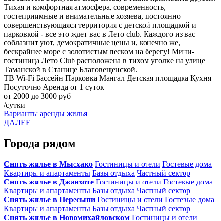
Тихая и комфортная атмосфера, современность,
гостеприимные и внимательные хозяева, постоянно
совершенствующаяся территория с детской площадкой и
парковкой - все это ждет вас в Лето club. Каждого из вас
соблазнит уют, демократичные цены и, конечно же,
бескрайнее море с золотистым песком на берегу! Мини-
гостиница Лето Club расположена в тихом уголке на улице
Таманской в Станице Благовещенской.
ТВ
Wi-Fi
Бассейн
Парковка
Мангал
Детская площадка
Кухня
Посуточно
Аренда от 1 суток
от 2000 до 3000 руб
/сутки
Варианты аренды жилья
ДАЛЕЕ
Города рядом
Снять жилье в Мысхако
Гостиницы и отели
Гостевые дома
Квартиры и апартаменты
Базы отдыха
Частный сектор
Снять жилье в Джанхоте
Гостиницы и отели
Гостевые дома
Квартиры и апартаменты
Базы отдыха
Частный сектор
Снять жилье в Пересыпи
Гостиницы и отели
Гостевые дома
Квартиры и апартаменты
Базы отдыха
Частный сектор
Снять жилье в Новомихайловском
Гостиницы и отели