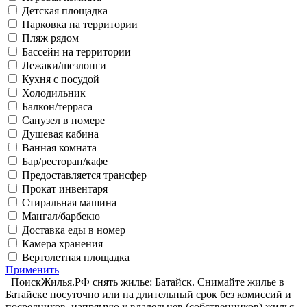
Детская площадка
Парковка на территории
Пляж рядом
Бассейн на территории
Лежаки/шезлонги
Кухня с посудой
Холодильник
Балкон/терраса
Санузел в номере
Душевая кабина
Ванная комната
Бар/ресторан/кафе
Предоставляется трансфер
Прокат инвентаря
Стиральная машина
Мангал/барбекю
Доставка еды в номер
Камера хранения
Вертолетная площадка
Применить
ПоискЖилья.РФ снять жилье: Батайск. Снимайте жилье в
Батайске посуточно или на длительный срок без комиссий и
посредников, напрямую у владельцев (собственников) жилья.