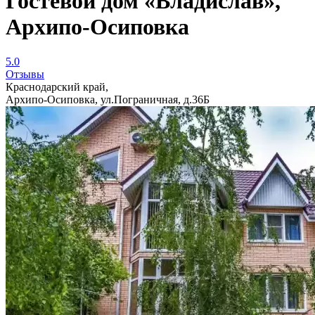
Гостевой дом «Владислав»,
Архипо-Осиповка
5.0
Отзывы
Краснодарский край,
Архипо-Осиповка, ул.Пограничная, д.36Б