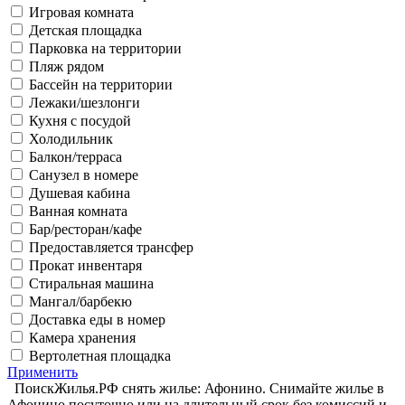
Игровая комната
Детская площадка
Парковка на территории
Пляж рядом
Бассейн на территории
Лежаки/шезлонги
Кухня с посудой
Холодильник
Балкон/терраса
Санузел в номере
Душевая кабина
Ванная комната
Бар/ресторан/кафе
Предоставляется трансфер
Прокат инвентаря
Стиральная машина
Мангал/барбекю
Доставка еды в номер
Камера хранения
Вертолетная площадка
Применить
ПоискЖилья.РФ снять жилье: Афонино. Снимайте жилье в
Афонино посуточно или на длительный срок без комиссий и