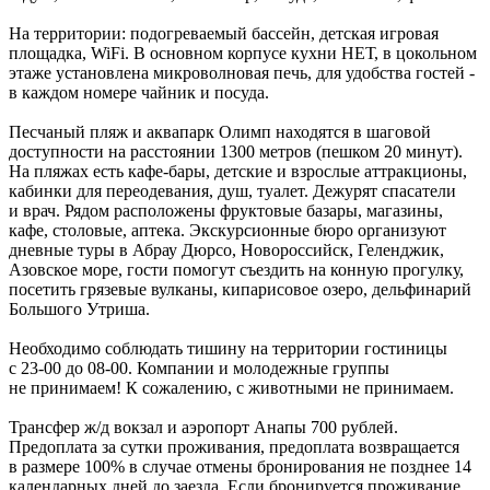
На территории: подогреваемый бассейн, детская игровая
площадка, WiFi. В основном корпусе кухни НЕТ, в цокольном
этаже установлена микроволновая печь, для удобства гостей -
в каждом номере чайник и посуда.
Песчаный пляж и аквапарк Олимп находятся в шаговой
доступности на расстоянии 1300 метров (пешком 20 минут).
На пляжах есть кафе-бары, детские и взрослые аттракционы,
кабинки для переодевания, душ, туалет. Дежурят спасатели
и врач. Рядом расположены фруктовые базары, магазины,
кафе, столовые, аптека. Экскурсионные бюро организуют
дневные туры в Абрау Дюрсо, Новороссийск, Геленджик,
Азовское море, гости помогут съездить на конную прогулку,
посетить грязевые вулканы, кипарисовое озеро, дельфинарий
Большого Утриша.
Необходимо соблюдать тишину на территории гостиницы
с 23-00 до 08-00. Компании и молодежные группы
не принимаем! К сожалению, с животными не принимаем.
Трансфер ж/д вокзал и аэропорт Анапы 700 рублей.
Предоплата за сутки проживания, предоплата возвращается
в размере 100% в случае отмены бронирования не позднее 14
календарных дней до заезда. Если бронируется проживание