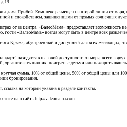
 д.19
рии дома Прибой. Комплекс размещен на второй линии от моря, 
ишиной и спокойствием, защищенными от прямых солнечных луче
трах от ее центра, «ВалеоМама» предоставляет возможность нас
ю, гости «ВалеоМама» всегда могут быть в центре всех развлече
ного Крыма, обустроенный и доступный для всех желающих, что
ндарт" находятся в шаговой доступности от моря, всего в двух
, организовать пикник, поиграть с детьми или пожарить шашлык
 круглая сумма, 10% от общей цены, 50% от общей цены или 10
ении бронирования.
 ссылка на который указана в разделе контакты.
тите наш сайт - http://valeomama.com