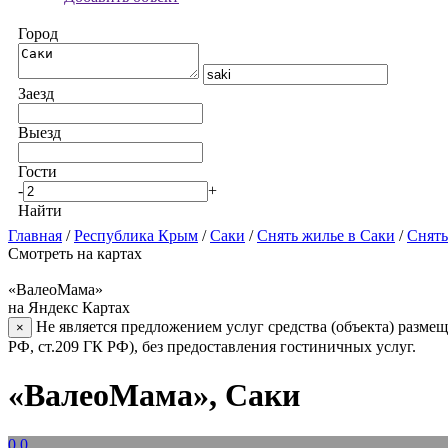
Город
Заезд
Выезд
Гости
-
+
Найти
Главная
/
Республика Крым
/
Саки
/
Снять жилье в Саки
/
Снять
Смотреть на картах
«ВалеоМама»
на Яндекс Картах
Не является предложением услуг средства (объекта) размещ
×
РФ, ст.209 ГК РФ), без предоставления гостиничных услуг.
«ВалеоМама», Саки
0.0