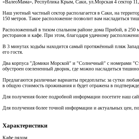
«ВалеоМама»,
Республика Крым
,
Саки
,
ул.Морская 4 сектор 11,
Наш уютный частный сектор располагается в Саки, на террито
150 метров. Такое расположение позволит вам насладиться т
Расположенный в тихом спальном районе дома Прибой, в 250 ме
ресторанов и кафе. При этом, благодаря удачному расположени
В 3 минутах ходьбы находится самый протяжённый пляж Запад
его гостя.
Два корпуса "Домики Морской" и "Солнечный" с номерами "Ста
обустроен озелененный дворик, где можно насладиться тишиной
Предлагаются различные варианты предоплаты: за сутки любая
в общую стоимость проживания и будет отражена в подтвержд
Для получения более подробной информации посетите наш сайт,
Для получения более точной информации и актуальных цен, посе
Характеристики
Кафе рядом