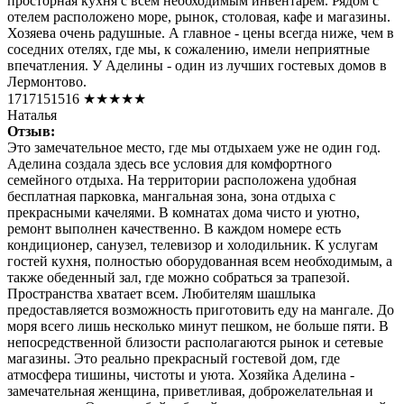
просторная кухня с всем необходимым инвентарем. Рядом с
отелем расположено море, рынок, столовая, кафе и магазины.
Хозяева очень радушные. А главное - цены всегда ниже, чем в
соседних отелях, где мы, к сожалению, имели неприятные
впечатления. У Аделины - один из лучших гостевых домов в
Лермонтово.
1717151516
★★★★★
Наталья
Отзыв:
Это замечательное место, где мы отдыхаем уже не один год.
Аделина создала здесь все условия для комфортного
семейного отдыха. На территории расположена удобная
бесплатная парковка, мангальная зона, зона отдыха с
прекрасными качелями. В комнатах дома чисто и уютно,
ремонт выполнен качественно. В каждом номере есть
кондиционер, санузел, телевизор и холодильник. К услугам
гостей кухня, полностью оборудованная всем необходимым, а
также обеденный зал, где можно собраться за трапезой.
Пространства хватает всем. Любителям шашлыка
предоставляется возможность приготовить еду на мангале. До
моря всего лишь несколько минут пешком, не больше пяти. В
непосредственной близости располагаются рынок и сетевые
магазины. Это реально прекрасный гостевой дом, где
атмосфера тишины, чистоты и уюта. Хозяйка Аделина -
замечательная женщина, приветливая, доброжелательная и