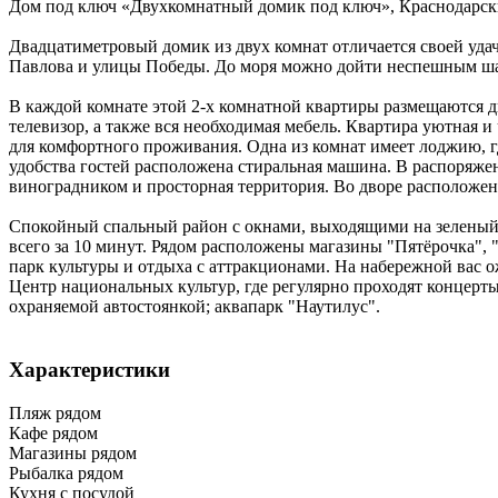
Дом под ключ «Двухкомнатный домик под ключ»,
Краснодарск
Двадцатиметровый домик из двух комнат отличается своей удач
Павлова и улицы Победы. До моря можно дойти неспешным шаг
В каждой комнате этой 2-х комнатной квартиры размещаются дв
телевизор, а также вся необходимая мебель. Квартира уютная 
для комфортного проживания. Одна из комнат имеет лоджию, гд
удобства гостей расположена стиральная машина. В распоряже
виноградником и просторная территория. Во дворе расположен
Спокойный спальный район с окнами, выходящими на зеленый с
всего за 10 минут. Рядом расположены магазины "Пятёрочка",
парк культуры и отдыха с аттракционами. На набережной вас о
Центр национальных культур, где регулярно проходят концер
охраняемой автостоянкой; аквапарк "Наутилус".
Характеристики
Пляж рядом
Кафе рядом
Магазины рядом
Рыбалка рядом
Кухня с посудой