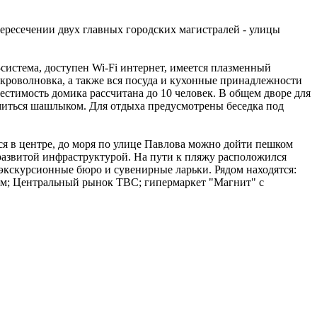
пересечении двух главных городских магистралей - улицы
система, доступен Wi-Fi интернет, имеется плазменный
микроволновка, а также вся посуда и кухонные принадлежности
естимость домика рассчитана до 10 человек. В общем дворе для
омиться шашлыком. Для отдыха предусмотрены беседка под
ся в центре, до моря по улице Павлова можно дойти пешком
развитой инфраструктурой. На пути к пляжу расположился
 экскурсионные бюро и сувенирные ларьки. Рядом находятся:
ом; Центральный рынок ТВС; гипермаркет "Магнит" с