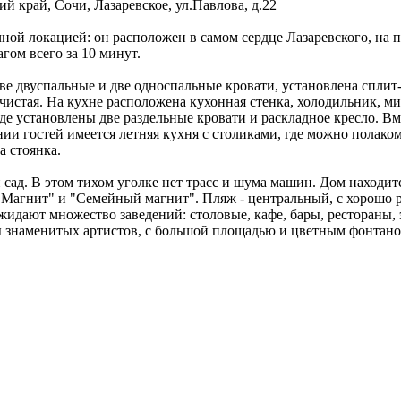
ий край
,
Сочи, Лазаревское
,
ул.Павлова, д.22
ной локацией: он расположен в самом сердце Лазаревского, на 
ом всего за 10 минут.
е двуспальные и две односпальные кровати, установлена сплит-
и чистая. На кухне расположена кухонная стенка, холодильник, 
е установлены две раздельные кровати и раскладное кресло. Вм
нии гостей имеется летняя кухня с столиками, где можно полак
а стоянка.
ад. В этом тихом уголке нет трасс и шума машин. Дом находит
 "Магнит" и "Семейный магнит". Пляж - центральный, с хорошо 
жидают множество заведений: столовые, кафе, бары, рестораны,
ты знаменитых артистов, с большой площадью и цветным фонтан