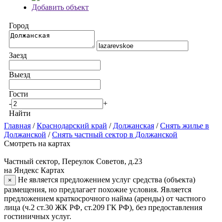
Добавить объект
Город
Заезд
Выезд
Гости
-
+
Найти
Главная
/
Краснодарский край
/
Должанская
/
Снять жилье в
Должанской
/
Снять частный сектор в Должанской
Смотреть на картах
Частный сектор, Переулок Советов, д.23
на Яндекс Картах
Не является предложением услуг средства (объекта)
×
размещения, но предлагает похожие условия. Является
предложением краткосрочного найма (аренды) от частного
лица (ч.2 ст.30 ЖК РФ, ст.209 ГК РФ), без предоставления
гостиничных услуг.