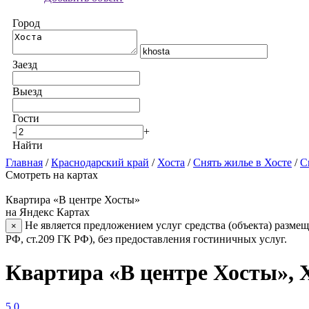
Город
Заезд
Выезд
Гости
-
+
Найти
Главная
/
Краснодарский край
/
Хоста
/
Снять жилье в Хосте
/
С
Смотреть на картах
Квартира «В центре Хосты»
на Яндекс Картах
Не является предложением услуг средства (объекта) размещ
×
РФ, ст.209 ГК РФ), без предоставления гостиничных услуг.
Квартира «В центре Хосты», 
5.0