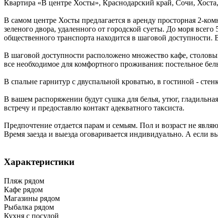
Квартира «В центре Хосты»,
Краснодарский край
,
Сочи, Хоста
В самом центре Хосты предлагается в аренду просторная 2-комн
зеленого двора, удаленного от городской суеты. До моря всег
общественного транспорта находится в шаговой доступности. В
В шаговой доступности расположено множество кафе, столовых 
все необходимое для комфортного проживания: постельное бел
В спальне гарнитур с двуспальной кроватью, в гостиной - сте
В вашем распоряжении будут сушка для белья, утюг, гладильная
встречу и предоставлю контакт адекватного таксиста.
Предпочтение отдается парам и семьям. Пол и возраст не явл
Время заезда и выезда оговаривается индивидуально. А если в
Характеристики
Пляж рядом
Кафе рядом
Магазины рядом
Рыбалка рядом
Кухня с посудой