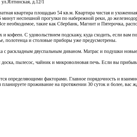
,
ул.Ялтинская, д.12/1
атная квартира площадью 54 кв.м. Квартира чистая и ухоженная,
о 5 минут неспешной прогулки по набережной реки, до железнод
се необходимое, такие как Сбербанк, Магнит и Пятерочка, расп
и кофеен. С удовольствием подскажу, куда сходить, если вам п
ье, полотенца и столовые приборы уже предусмотрены.
нка с раскладным двуспальным диваном. Матрас и подушки новые
 доска, пылесос, чайник и микроволновая печь. Если вы прибыва
яются определяющими факторами. Главное порядочность и взаимн
ы планируете проживание на протяжении 30 суток и более, вас ж