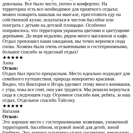
довольны. Все было чисто, уютно и комфортно. На
территории есть все необходимое для приятного отдыха:
можно пожарить шашлык на мангале, приготовить еду на
собственной кухне, искупаться в чистом бассейне или
поиграть с детьми на детской площадке. Особенно
понравилось, что территория украшена цветами и цветущими
деревьями. До моря недалеко, рядом много магазинов и кафе.
Отдых превзошел наши ожидания, мы точно вернемся сюда
снова. Хозяева были очень отзывчивыми и гостеприимными,
большое спасибо за чудесный отдых!
★★★★★
Анна
Отзыв:
Отдых был просто прекрасным. Место идеально подходит для
семейного путешествия, природа невероятно красивая.
Видно, что Виктория и Игорь уделяют этому много внимания,
с утра, пока все спят, они уже трудятся. Мы решили вернуться
сюда в следующем году. Огромное спасибо вам, ребята, за наш
отдых. Отдельное спасибо Тайсону.
★★★★★
Наталия
Отзыв:
Это хорошое место с гостеприимными хозяевами, ухоженной
территорией, бассейном, игровой зоной для детей, зоной
барбекю. Эко-домики оснащены сплит-системами, верандами