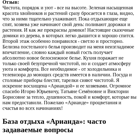
Отзыв:
Чистота, порядок и уют - все на высоте. Зеленая насыщенная
красота хвойников и растений сразу бросается в глаза, видно,
что за ними тщательно ухаживают. Пока отдыхающие еще
спят, хозяева уже начинают свой день: поливают дорожки и
растения. И как же прекрасны домики! Настоящие сказочные
домики из дерева, в которых легко дышится и хорошо спится.
Второй этаж особенно понравился - светло и просторно.
Белизна постельного белья производит на меня неизгладимое
впечатление, словно каждый новый гость получает
абсолютно новое белоснежное белье. Кухня поражает не
только своей безупречной чистотой, но и создает атмосферу
уюта и комфорта. Все необходимое - от холодильника и
телевизора до моющих средств имеется в наличии. Посуда и
столовые приборы блестят, тарелки сияют чистотой. Я
искренне восхищена «Ариандой» и ее хозяевами. Огромное
спасибо Игорю Юрьевичу, Татьяне Семëновне и Виктории
Борисовне за тепло, душевность, покой и комфорт, которые вы
нам предоставили. Пожелаю «Арианде» процветания и
счастья во всех начинаниях!
База отдыха «Арианда»: часто
задаваемые вопросы