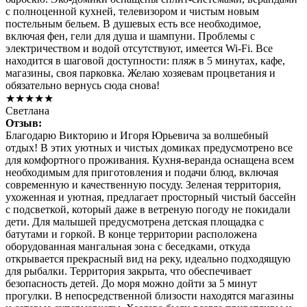
с полноценной кухней, телевизором и чистым новым
постельным бельем. В душевых есть все необходимое,
включая фен, гели для душа и шампуни. Проблемы с
электричеством и водой отсутствуют, имеется Wi-Fi. Все
находится в шаговой доступности: пляж в 5 минутах, кафе,
магазины, своя парковка. Желаю хозяевам процветания и
обязательно вернусь сюда снова!
★★★★★
Светлана
Отзыв:
Благодарю Викторию и Игоря Юрьевича за волшебный
отдых! В этих уютных и чистых домиках предусмотрено все
для комфортного проживания. Кухня-веранда оснащена всем
необходимым для приготовления и подачи блюд, включая
современную и качественную посуду. Зеленая территория,
ухоженная и уютная, предлагает просторный чистый бассейн
с подсветкой, который даже в ветреную погоду не покидали
дети. Для малышей предусмотрена детская площадка с
батутами и горкой. В конце территории расположена
оборудованная мангальная зона с беседками, откуда
открывается прекрасный вид на реку, идеально подходящую
для рыбалки. Территория закрыта, что обеспечивает
безопасность детей. До моря можно дойти за 5 минут
прогулки. В непосредственной близости находятся магазины