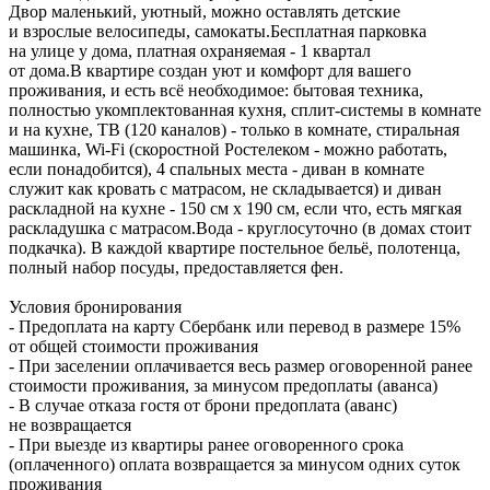
Двор маленький, уютный, можно оставлять детские
и взрослые велосипеды, самокаты.Бесплатная парковка
на улице у дома, платная охраняемая - 1 квартал
от дома.В квартире создан уют и комфорт для вашего
проживания, и есть всё необходимое: бытовая техника,
полностью укомплектованная кухня, сплит-системы в комнате
и на кухне, ТВ (120 каналов) - только в комнате, стиральная
машинка, Wi-Fi (скоростной Ростелеком - можно работать,
если понадобится), 4 спальных места - диван в комнате
служит как кровать с матрасом, не складывается) и диван
раскладной на кухне - 150 см x 190 см, если что, есть мягкая
раскладушка с матрасом.Вода - круглосуточно (в домах стоит
подкачка). В каждой квартире постельное бельё, полотенца,
полный набор посуды, предоставляется фен.
Условия бронирования
- Предоплата на карту Сбербанк или перевод в размере 15%
от общей стоимости проживания
- При заселении оплачивается весь размер оговоренной ранее
стоимости проживания, за минусом предоплаты (аванса)
- В случае отказа гостя от брони предоплата (аванс)
не возвращается
- При выезде из квартиры ранее оговоренного срока
(оплаченного) оплата возвращается за минусом одних суток
проживания