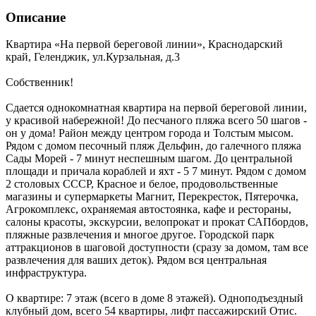
Описание
Квартира «На первой береговой линии»,
Краснодарский
край
,
Геленджик
,
ул.Курзальная, д.3
Собственник!
Сдается однокомнатная квартира на первой береговой линии,
у красивой набережной! До песчаного пляжа всего 50 шагов -
он у дома! Район между центром города и Толстым мысом.
Рядом с домом песочный пляж Дельфин, до галечного пляжа
Сады Морей - 7 минут неспешным шагом. До центральной
площади и причала кораблей и яхт - 5 7 минут. Рядом с домом
2 столовых СССР, Красное и белое, продовольственные
магазины и супермаркеты Магнит, Перекресток, Пятерочка,
Агрокомплекс, охраняемая автостоянка, кафе и рестораны,
салоны красоты, экскурсии, велопрокат и прокат САПбордов,
пляжные развлечения и многое другое. Городской парк
аттракционов в шаговой доступности (сразу за домом, там все
развлечения для ваших деток). Рядом вся центральная
инфраструктура.
О квартире: 7 этаж (всего в доме 8 этажей). Одноподъездный
клубный дом, всего 54 квартиры, лифт пассажирский Отис.