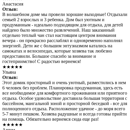
Анастасия
Отзыв:
В волшебном доме мы провели хорошие выходные! Отдыхали
семьей 2 взрослых и 3 ребенка. Дом был уютным и
продуманным - идеально подходящим для отдыха, для детей
найдено было множество развлечений. Наш заказанный
отдельно теплый чан стал настоящим центром внимания
вечера - он прекрасно расслаблял и одновременно наполнял
энергией. Дети же с большим энтузиазмом катались на
самокатах и велосипедах, которые хозяева так любезно
предоставили. Большое спасибо за внимание и
гостеприимство! С радостью вернемся!
★★★★★
Ульяна
Отзыв:
Этот домик просторный и очень уютный, разместились в нем
6 человек без проблем. Планировка продуманная, здесь есть
все необходимое для комфортного проживания или приятного
отдыха. Особое удовольствие доставила большая территория с
бассейном, мангальной зоной и просторной беседкой - все для
полноценного отдыха. Расположение удачное - до моря всего
5-7 минут пешком. Хозяева радушные и всегда готовы прийти
на помощь. Обязательно вернемся сюда еще раз!
★★★★★
Артем