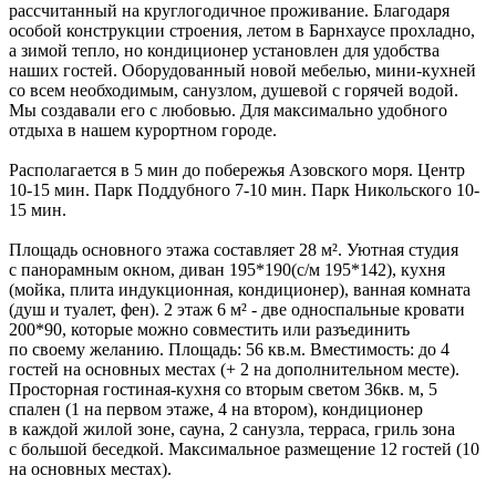
рассчитанный на круглогодичное проживание. Благодаря
особой конструкции строения, летом в Барнхаусе прохладно,
а зимой тепло, но кондиционер установлен для удобства
наших гостей. Оборудованный новой мебелью, мини-кухней
со всем необходимым, санузлом, душевой с горячей водой.
Мы создавали его с любовью. Для максимально удобного
отдыха в нашем курортном городе.
Располагается в 5 мин до побережья Азовского моря. Центр
10-15 мин. Парк Поддубного 7-10 мин. Парк Никольского 10-
15 мин.
Площадь основного этажа составляет 28 м². Уютная студия
с панорамным окном, диван 195*190(с/м 195*142), кухня
(мойка, плита индукционная, кондиционер), ванная комната
(душ и туалет, фен). 2 этаж 6 м² - две односпальные кровати
200*90, которые можно совместить или разъединить
по своему желанию. Площадь: 56 кв.м. Вместимость: до 4
гостей на основных местах (+ 2 на дополнительном месте).
Просторная гостиная-кухня со вторым светом 36кв. м, 5
спален (1 на первом этаже, 4 на втором), кондиционер
в каждой жилой зоне, сауна, 2 санузла, терраса, гриль зона
с большой беседкой. Максимальное размещение 12 гостей (10
на основных местах).