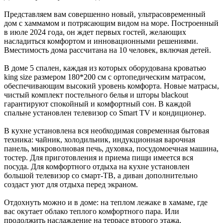
Представляем вам совершенно новый, ультрасовременный
дом с хаммамом и потрясающим видом на море. Построенный
в июле 2024 года, он ждет первых гостей, желающих
насладиться комфортом и инновационными решениями.
Вместимость дома рассчитана на 10 человек, включая детей.
В доме 5 спален, каждая из которых оборудована кроватью
king size размером 180*200 см с ортопедическим матрасом,
обеспечивающим высокий уровень комфорта. Новые матрасы,
чистый комплект постельного белья и шторы blackout
гарантируют спокойный и комфортный сон. В каждой
спальне установлен телевизор со Smart TV и кондиционер.
В кухне установлена вся необходимая современная бытовая
техника: чайник, холодильник, индукционная варочная
панель, микроволновая печь, духовка, посудомоечная машина,
тостер. Для приготовления и приема пищи имеется вся
посуда. Для комфортного отдыха на кухне установлен
большой телевизор со смарт-ТВ, а диван дополнительно
создаст уют для отдыха перед экраном.
Отдохнуть можно и в доме: на теплом лежаке в хамаме, где
вас окутает облако теплого комфортного пара. Или
продолжить наслаждение на террасе второго этажа,