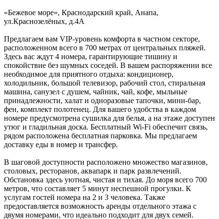
«Бежевое море»,
Краснодарский край
,
Анапа
,
ул.Краснозелёных, д.4А
Предлагаем вам VIP-уровень комфорта в частном секторе,
расположенном всего в 700 метрах от центральных пляжей.
Здесь вас ждут 4 номера, гарантирующие тишину и
спокойствие без шумных соседей. В вашем распоряжении все
необходимое для приятного отдыха: кондиционер,
холодильник, большой телевизор, рабочий стол, стиральная
машина, санузел с душем, чайник, чай, кофе, мыльные
принадлежности, халат и одноразовые тапочки, мини-бар,
фен, комплект полотенец. Для вашего удобства в каждом
номере предусмотрена сушилка для белья, а на этаже доступен
утюг и гладильная доска. Бесплатный Wi-Fi обеспечит связь,
рядом расположена бесплатная парковка. Мы предлагаем
доставку еды в номер и трансфер.
В шаговой доступности расположено множество магазинов,
столовых, ресторанов, аквапарк и парк развлечений.
Обстановка здесь уютная, чистая и тихая. До моря всего 700
метров, что составляет 5 минут неспешной прогулки. К
услугам гостей номера на 2 и 3 человека. Также
предоставляется возможность аренды отдельного этажа с
двумя номерами, что идеально подходит для двух семей.