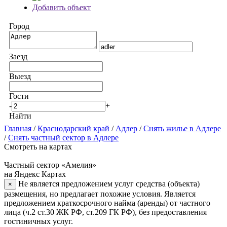
Добавить объект
Город
Заезд
Выезд
Гости
-
+
Найти
Главная
/
Краснодарский край
/
Адлер
/
Снять жилье в Адлере
/
Снять частный сектор в Адлере
Смотреть на картах
Частный сектор «Амелия»
на Яндекс Картах
Не является предложением услуг средства (объекта)
×
размещения, но предлагает похожие условия. Является
предложением краткосрочного найма (аренды) от частного
лица (ч.2 ст.30 ЖК РФ, ст.209 ГК РФ), без предоставления
гостиничных услуг.