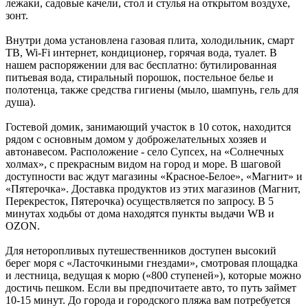
лежаки, садовые качели, стол и стулья на открытом воздухе,
зонт.
Внутри дома установлена газовая плита, холодильник, смарт
ТВ, Wi-Fi интернет, кондиционер, горячая вода, туалет. В
нашем распоряжении для вас бесплатно: бутилированная
питьевая вода, стиральный порошок, постельное белье и
полотенца, также средства гигиены (мыло, шампунь, гель для
душа).
Гостевой домик, занимающий участок в 10 соток, находится
рядом с основным домом у доброжелательных хозяев и
автонавесом. Расположение - село Супсех, на «Солнечных
холмах», с прекрасным видом на город и море. В шаговой
доступности вас ждут магазины «Красное-Белое», «Магнит» и
«Пятерочка». Доставка продуктов из этих магазинов (Магнит,
Перекресток, Пятерочка) осуществляется по запросу. В 5
минутах ходьбы от дома находятся пункты выдачи WB и
ОZON.
Для неторопливых путешественников доступен высокий
берег моря с «Ласточкиными гнездами», смотровая площадка
и лестница, ведущая к морю («800 ступеней»), которые можно
достичь пешком. Если вы предпочитаете авто, то путь займет
10-15 минут. До города и городского пляжа вам потребуется