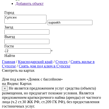
Добавить объект
Город
Заезд
Выезд
Гости
-
+
Найти
Главная
/
Краснодарский край
/
Супсех
/
Снять жилье в
Супсехе
/
Снять дом под ключ в Супсехе
Смотреть на картах
Дом под ключ «Домик с бассейном»
на Яндекс Картах
Не является предложением услуг средства (объекта)
×
размещения, но предлагает похожие условия. Является
предложением краткосрочного найма (аренды) от частного
лица (ч.2 ст.30 ЖК РФ, ст.209 ГК РФ), без предоставления
гостиничных услуг.